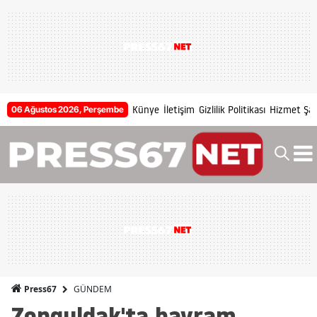
Künye
İletişim
Gizlilik Politikası
Hizmet Şart
06 Ağustos 2026, Perşembe
GÜNDEM
Press67
Zonguldak'ta bayram