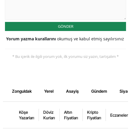
GÖNDER
Yorum yazma kurallarını
okumuş ve kabul etmiş sayılırsınız
* Bu içerik ile ilgili yorum yok, ilk yorumu siz yazın, tartışalım *
Zonguldak
Yerel
Asayiş
Gündem
Siyas
Köşe
Döviz
Altın
Kripto
Eczaneler
Yazarları
Kurları
Fiyatları
Fiyatları