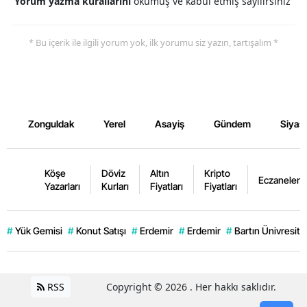
Yorum yazma kurallarını
okumuş ve kabul etmiş sayılırsınız
* Bu içerik ile ilgili yorum yok, ilk yorumu siz yazın, tartışalım *
Zonguldak
Yerel
Asayiş
Gündem
Siyas
Köşe
Döviz
Altın
Kripto
Eczaneler
Yazarları
Kurları
Fiyatları
Fiyatları
#
Yük Gemisi
#
Konut Satışı
#
Erdemir
#
Erdemir
#
Bartın Ünivresite
RSS
Copyright © 2026 . Her hakkı saklıdır.