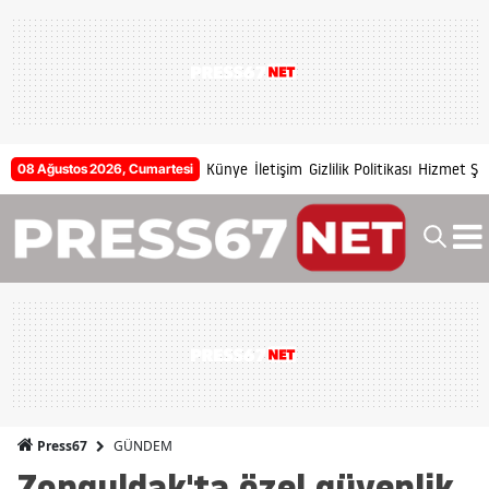
Künye
İletişim
Gizlilik Politikası
Hizmet Şar
08 Ağustos 2026, Cumartesi
GÜNDEM
Press67
Zonguldak'ta özel güvenlik