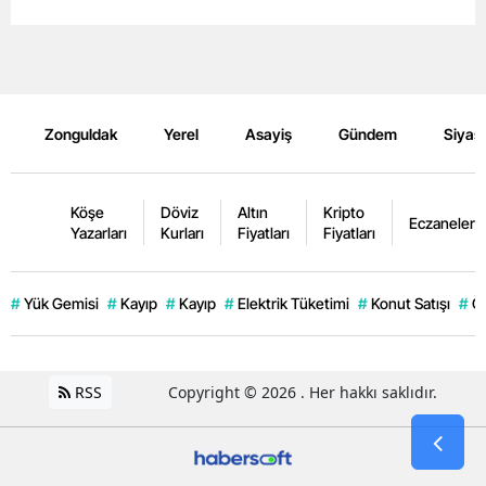
Zonguldak
Yerel
Asayiş
Gündem
Siyas
Köşe
Döviz
Altın
Kripto
Eczaneler
Yazarları
Kurları
Fiyatları
Fiyatları
#
Yük Gemisi
#
Kayıp
#
Kayıp
#
Elektrik Tüketimi
#
Konut Satışı
#
Öz
RSS
Copyright © 2026 . Her hakkı saklıdır.