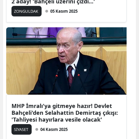
2 aday! 'Bahçeli üzerini çizdi...'
ZONGULDAK
05 Kasım 2025
MHP İmralı'ya gitmeye hazır! Devlet
Bahçeli'den Selahattin Demirtaş çıkışı:
'Tahliyesi hayırlara vesile olacak'
SİYASET
04 Kasım 2025