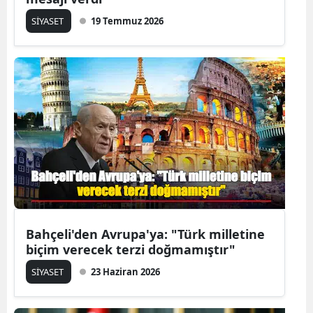
SİYASET
19 Temmuz 2026
Bahçeli'den Avrupa'ya: "Türk milletine
biçim verecek terzi doğmamıştır"
SİYASET
23 Haziran 2026