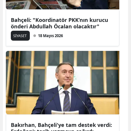
Bahçeli: "Koordinatör PKK’nın kurucu
önderi Abdullah Öcalan olacaktır"
SİYASET
18 Mayıs 2026
Bakırhan, Bahçeli'ye tam destek verdi: