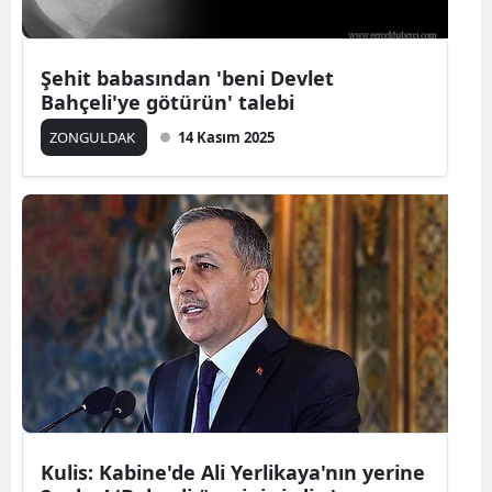
Şehit babasından 'beni Devlet
Bahçeli'ye götürün' talebi
ZONGULDAK
14 Kasım 2025
Kulis: Kabine'de Ali Yerlikaya'nın yerine