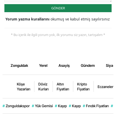
GÖNDER
Yorum yazma kurallarını
okumuş ve kabul etmiş sayılırsınız
* Bu içerik ile ilgili yorum yok, ilk yorumu siz yazın, tartışalım *
Zonguldak
Yerel
Asayiş
Gündem
Siyas
Köşe
Döviz
Altın
Kripto
Eczaneler
Yazarları
Kurları
Fiyatları
Fiyatları
#
Zonguldakspor
#
Yük Gemisi
#
Kayıp
#
Kayıp
#
Fındık Fiyatları
#
K