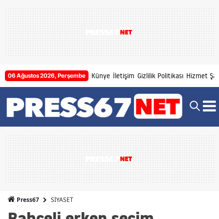
Künye
İletişim
Gizlilik Politikası
Hizmet Şart
06 Ağustos 2026, Perşembe
SİYASET
Press67
Bahçeli erken seçim