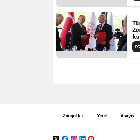
Tü
Zo
ku
EĞ
Zonguldak
Yerel
Asayiş