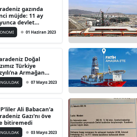
radeniz gazında
inci müjde: 11 ay
yunca devlet
rşılayacak
KONOMİ
01 Haziran 2023
aradeniz Doğal
zımız Türkiye
zyılı’na Armağan
sun "
ONGULDAK
07 Mayıs 2023
P'liler Ali Babacan'a
radeniz Gazı'nı öve
e bitiremedi
ONGULDAK
03 Mayıs 2023