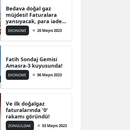
Bedava doğal gaz
müjdesi! Faturalara
yansıyacak, para iadesi
yapılacak
EKONOMİ
20 Mayıs 2023
Fatih Sondaj Gemisi
Amasra-3 kuyusunda!
EKONOMİ
06 Mayıs 2023
Ve ilk doğalgaz
faturalarında '0'
rakamı göründü!
ZONGULDAK
03 Mayıs 2023