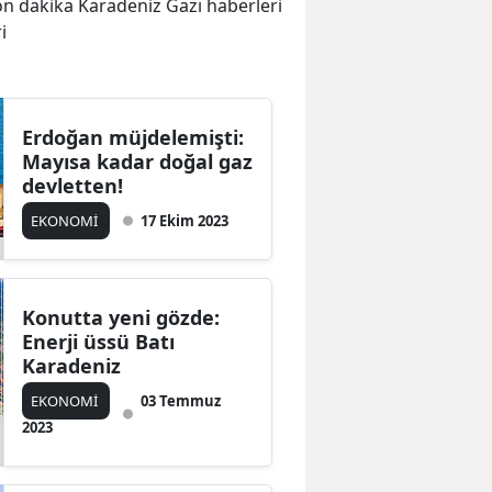
 son dakika Karadeniz Gazı haberleri
ri
Erdoğan müjdelemişti:
Mayısa kadar doğal gaz
devletten!
EKONOMİ
17 Ekim 2023
Konutta yeni gözde:
Enerji üssü Batı
Karadeniz
EKONOMİ
03 Temmuz
2023