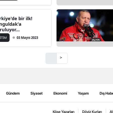
rkiye'de bir ilk!
nguldak'a
ruluyor...
İTİM
03 Mayıs 2023
>
Gündem
Siyaset
Ekonomi
Yaşam
Dış Habe
Köşe Yazarları
Döviz Kurları
Al