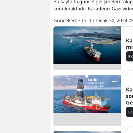
Bu sayfada güncel gelişmeleri takip
sunulmaktadır. Karadeniz Gazı video
Güncelleme Tarihi:
Ocak 30, 2024 0
Ka
mi
E
Ka
so
Ge
ba
E