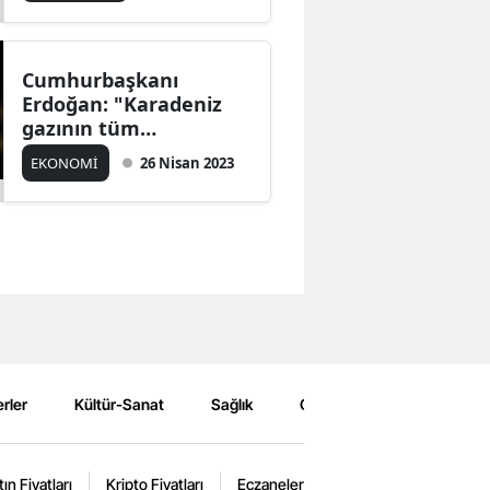
Cumhurbaşkanı
Erdoğan: "Karadeniz
gazının tüm
vatandaşlarıma
EKONOMİ
26 Nisan 2023
yansıması çok farklı
olacak"
rler
Kültür-Sanat
Sağlık
Çevre
Spor
Eğ
tın Fiyatları
Kripto Fiyatları
Eczaneler