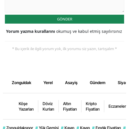
GÖNDER
Yorum yazma kurallarını
okumuş ve kabul etmiş sayılırsınız
* Bu içerik ile ilgili yorum yok, ilk yorumu siz yazın, tartışalım *
Zonguldak
Yerel
Asayiş
Gündem
Siyas
Köşe
Döviz
Altın
Kripto
Eczaneler
Yazarları
Kurları
Fiyatları
Fiyatları
#
Zonguldakspor
#
Yük Gemisi
#
Kayıp
#
Kayıp
#
Fındık Fiyatları
#
E