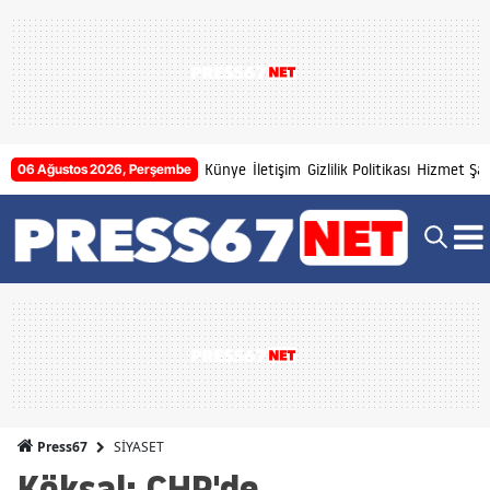
Künye
İletişim
Gizlilik Politikası
Hizmet Şart
06 Ağustos 2026, Perşembe
SİYASET
Press67
Köksal: CHP'de