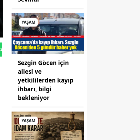
YAŞAM
tan Gönder
Sezgin Göcen için
ailesi ve
yetkililerden kayıp
ihbarı, bilgi
bekleniyor
YAŞAM
i