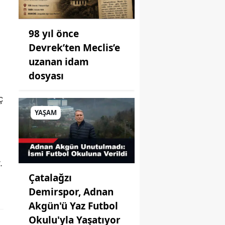
98 yıl önce
Devrek’ten Meclis’e
uzanan idam
dosyası
ç
YAŞAM
.
Çatalağzı
Demirspor, Adnan
Akgün'ü Yaz Futbol
Okulu'yla Yaşatıyor