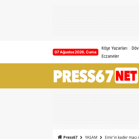
Köşe Yazarları
Dövi
07 Ağustos 2026, Cuma
Eczaneler
YAŞAM
Emir'in kader maçı 
Press67