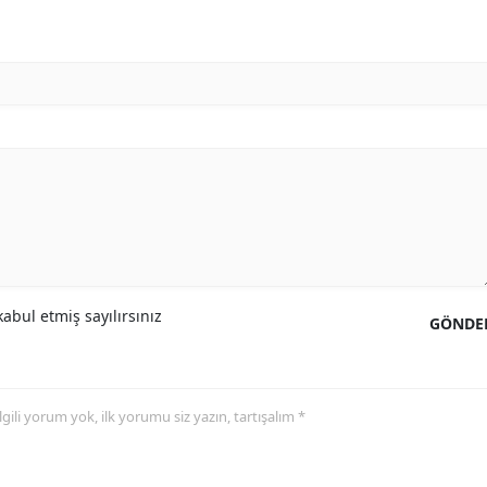
abul etmiş sayılırsınız
GÖNDE
 ilgili yorum yok, ilk yorumu siz yazın, tartışalım *