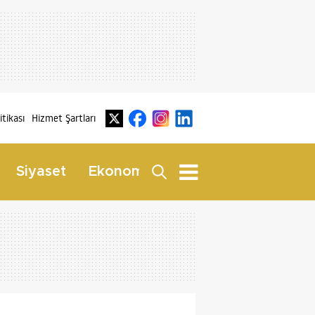
litikası
Hizmet Şartları
Dış
Siyaset
Ekonomi
Yaşam
Haberler