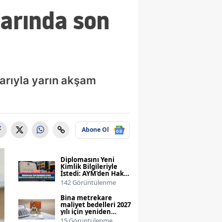
larında son
krarıyla yarın akşam
Abone Ol
Diplomasını Yeni
Kimlik Bilgileriyle
İstedi: AYM'den Hak
İhlali Kararı
142 Görüntülenme
Bina metrekare
maliyet bedelleri 2027
yılı için yeniden
belirlendi
15 Görüntülenme