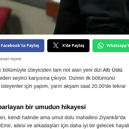
Facebook'ta Paylaş
X'de Paylaş
Whatsapp'
RESS67 YAŞAM
 bölümüyle izleyiciden tam not alan yeni dizi
Altı Üstü
iden seyirci karşısına çıkıyor. Dizinin ilk bölümünü
isteyenler için yapım, yarın akşam saat 20.00'de tekrar
parlayan bir umudun hikayesi
yen, kendi halinde ama umut dolu mahallesi Ziyankâr'da
ir, ailesi ve arkadaşları için daha iyi bir gelecek hayal