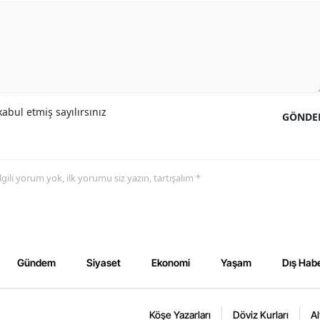
abul etmiş sayılırsınız
GÖNDE
 ilgili yorum yok, ilk yorumu siz yazın, tartışalım *
Gündem
Siyaset
Ekonomi
Yaşam
Dış Habe
Köşe Yazarları
Döviz Kurları
Al