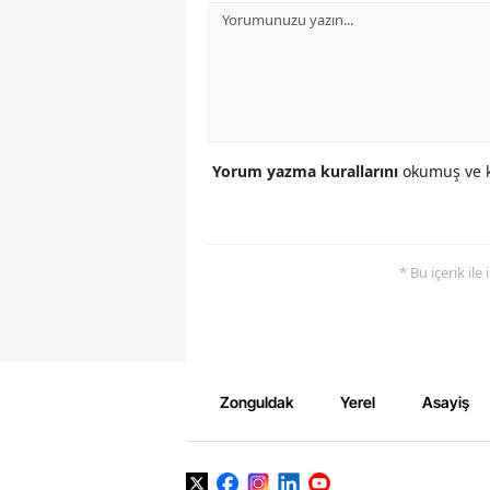
Yorum yazma kurallarını
okumuş ve k
* Bu içerik ile
Zonguldak
Yerel
Asayiş