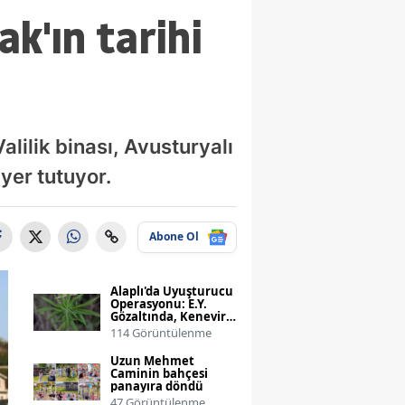
k'ın tarihi
alilik binası, Avusturyalı
yer tutuyor.
Abone Ol
Alaplı'da Uyuşturucu
Operasyonu: E.Y.
Gözaltında, Kenevir
ve Esrar Ele Geçirildi
114 Görüntülenme
Uzun Mehmet
Caminin bahçesi
panayıra döndü
47 Görüntülenme