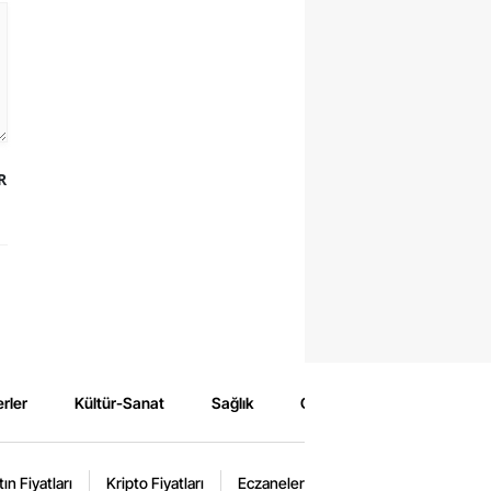
R
rler
Kültür-Sanat
Sağlık
Çevre
Spor
Eğ
tın Fiyatları
Kripto Fiyatları
Eczaneler