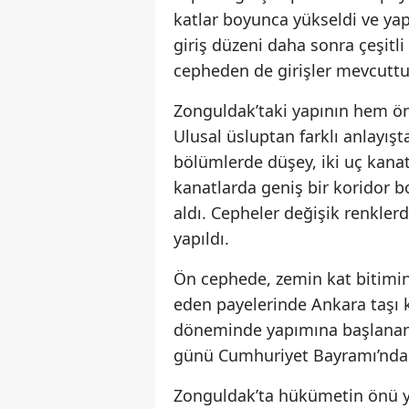
katlar boyunca yükseldi ve yap
giriş düzeni daha sonra çeşitl
cepheden de girişler mevcuttu
Zonguldak’taki yapının hem ö
Ulusal üsluptan farklı anlayışt
bölümlerde düşey, iki uç kanatt
kanatlarda geniş bir koridor bo
aldı. Cepheler değişik renkler
yapıldı.
Ön cephede, zemin kat bitimin
eden payelerinde Ankara taşı ku
döneminde yapımına başlanan V
günü Cumhuriyet Bayramı’nda bi
Zonguldak’ta hükümetin önü y