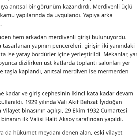
ıya anıtsal bir görünüm kazandırdı. Merdivenli üçlü
i kamu yapılarında da uygulandı. Yapıya arka
.
nden hem arkadan merdivenli girişi bulunuyordu.
a tasarlanan yapının pencereleri, girişin iki yanındaki
a ise yatay bordürler içine yerleştirildi. Mekanlar, ya
yunca dizilirken üst katlarda toplantı salonları yer
de taşla kaplandı, anıtsal merdiven ise mermerden
e kadar ve giriş cephesinin ikinci kata kadar devam
llanıldı. 1929 yılında Vali Akif Behzat İyidoğan
ilayet binasının açılışı, 29 Ekim 1932 Cumartesi
nanın ilk Valisi Halit Aksoy tarafından yapıldı.
a da hükümet meydanı denen alan, eski vilayet