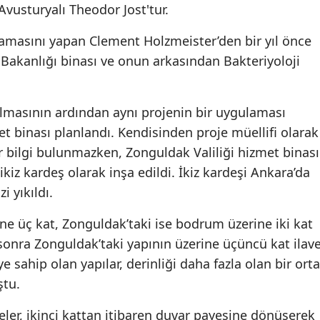
 Avusturyalı Theodor Jost'tur.
lamasını yapan Clement Holzmeister’den bir yıl önce
 Bakanlığı binası ve onun arkasından Bakteriyoloji
ılmasının ardından aynı projenin bir uygulaması
et binası planlandı. Kendisinden proje müellifi olarak
bir bilgi bulunmazken, Zonguldak Valiliği hizmet binası
ikiz kardeş olarak inşa edildi. İkiz kardeşi Ankara’da
i yıkıldı.
e üç kat, Zonguldak’taki ise bodrum üzerine iki kat
 sonra Zonguldak’taki yapının üzerine üçüncü kat ilav
e sahip olan yapılar, derinliği daha fazla olan bir orta
ştu.
eler, ikinci kattan itibaren duvar payesine dönüşerek