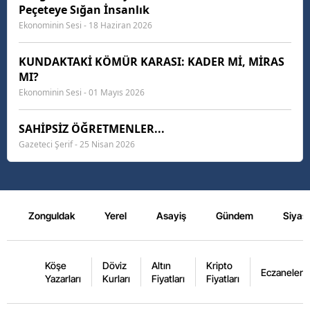
Peçeteye Sığan İnsanlık
Ekonominin Sesi - 18 Haziran 2026
KUNDAKTAKİ KÖMÜR KARASI: KADER Mİ, MİRAS
MI?
Ekonominin Sesi - 01 Mayıs 2026
SAHİPSİZ ÖĞRETMENLER...
Gazeteci Şerif - 25 Nisan 2026
Zonguldak
Yerel
Asayiş
Gündem
Siyas
Köşe
Döviz
Altın
Kripto
Eczaneler
Yazarları
Kurları
Fiyatları
Fiyatları