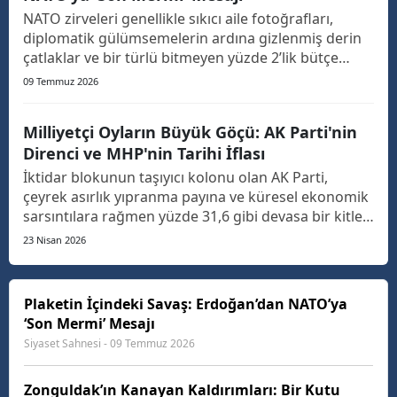
NATO zirveleri genellikle sıkıcı aile fotoğrafları,
diplomatik gülümsemelerin ardına gizlenmiş derin
çatlaklar ve bir türlü bitmeyen yüzde 2’lik bütçe
tartışmalarıyla hatırlanır. Ancak dün masaya konan
09 Temmuz 2026
obje, bu zirvelerin tarihine geçecek kadar yüklü bir
semboldü. Cumhurbaşkanı Erdoğan’ın bazı mevki...
Milliyetçi Oyların Büyük Göçü: AK Parti'nin
Direnci ve MHP'nin Tarihi İflası
İktidar blokunun taşıyıcı kolonu olan AK Parti,
çeyrek asırlık yıpranma payına ve küresel ekonomik
sarsıntılara rağmen yüzde 31,6 gibi devasa bir kitleyi
konsolide etmeyi başarıyor. Bu durum sıradan bir
23 Nisan 2026
sandık başarısı değil; siyasi kriz anlarında merkez
sağın reflekslerini diri tutma ve devlet aklı...
Plaketin İçindeki Savaş: Erdoğan’dan NATO’ya
‘Son Mermi’ Mesajı
Siyaset Sahnesi - 09 Temmuz 2026
Zonguldak’ın Kanayan Kaldırımları: Bir Kutu