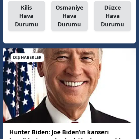
Kilis
Osmaniye
Düzce
Hava
Hava
Hava
Durumu
Durumu
Durumu
DIŞ HABERLER
Hunter Biden: Joe Biden’ın kanseri