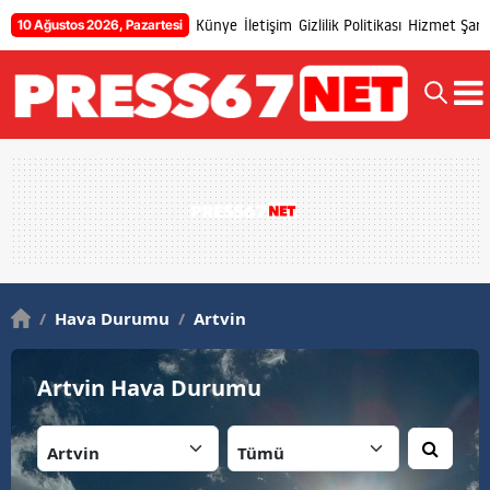
Künye
İletişim
Gizlilik Politikası
Hizmet Şartl
10 Ağustos 2026, Pazartesi
/
Hava Durumu
/
Artvin
Artvin Hava Durumu
İl:
İlçe: