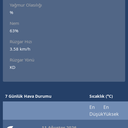
Yağmur Olasılığı
%
Nem
63%
Rüzgar Hızı
3.58 km/h
Rüzgar Yönü
KD
7 Günlük Hava Durumu
Sıcaklık (°C)
En
En
Düşük
Yüksek
11 Ağustos 2026