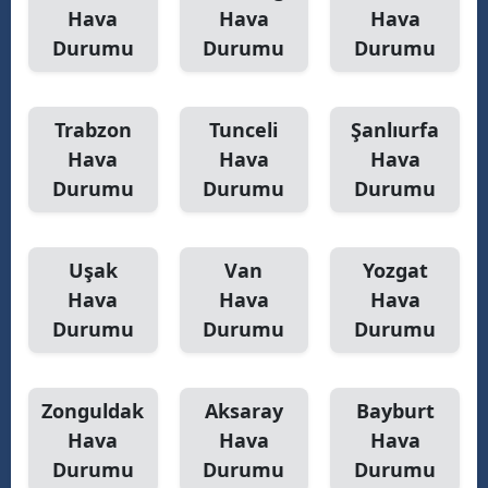
Hava
Hava
Hava
Durumu
Durumu
Durumu
Trabzon
Tunceli
Şanlıurfa
Hava
Hava
Hava
Durumu
Durumu
Durumu
Uşak
Van
Yozgat
Hava
Hava
Hava
Durumu
Durumu
Durumu
Zonguldak
Aksaray
Bayburt
Hava
Hava
Hava
Durumu
Durumu
Durumu