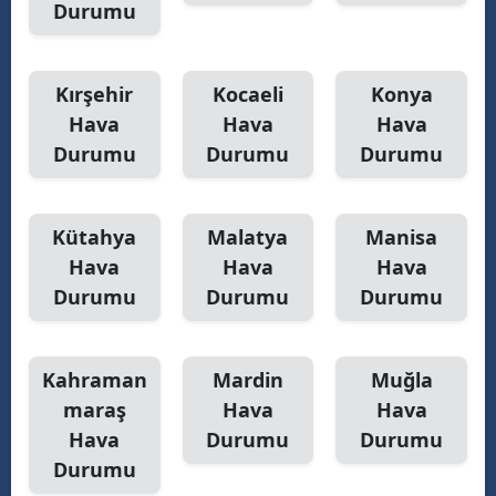
Durumu
Kırşehir
Kocaeli
Konya
Hava
Hava
Hava
Durumu
Durumu
Durumu
Kütahya
Malatya
Manisa
Hava
Hava
Hava
Durumu
Durumu
Durumu
Kahraman
Mardin
Muğla
maraş
Hava
Hava
Hava
Durumu
Durumu
Durumu