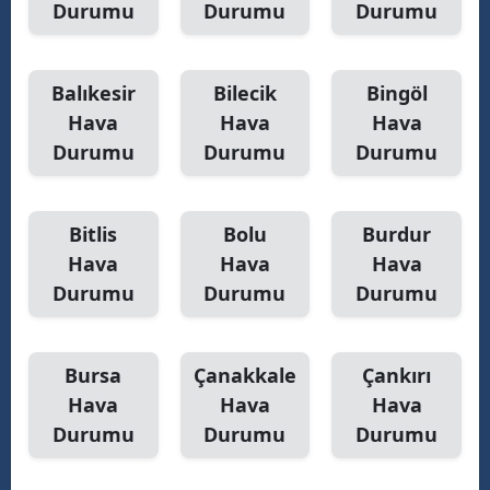
Durumu
Durumu
Durumu
Balıkesir
Bilecik
Bingöl
Hava
Hava
Hava
Durumu
Durumu
Durumu
Bitlis
Bolu
Burdur
Hava
Hava
Hava
Durumu
Durumu
Durumu
Bursa
Çanakkale
Çankırı
Hava
Hava
Hava
Durumu
Durumu
Durumu