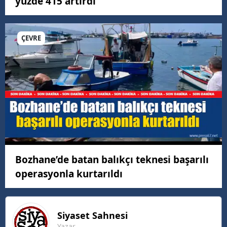
yüzde 415 artırdı
ÇEVRE
Bozhane’de batan balıkçı teknesi başarılı
operasyonla kurtarıldı
Siyaset
Sahnesi
Yazar