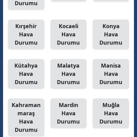
Durumu
Kırşehir
Kocaeli
Konya
Hava
Hava
Hava
Durumu
Durumu
Durumu
Kütahya
Malatya
Manisa
Hava
Hava
Hava
Durumu
Durumu
Durumu
Kahraman
Mardin
Muğla
maraş
Hava
Hava
Hava
Durumu
Durumu
Durumu