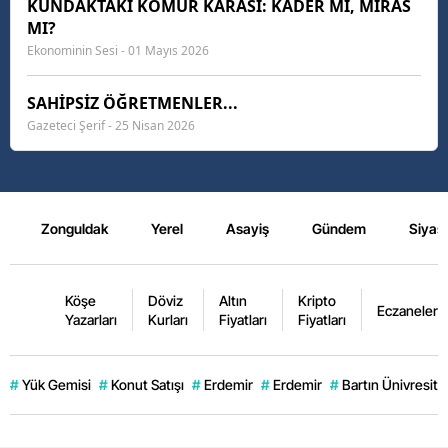
KUNDAKTAKİ KÖMÜR KARASI: KADER Mİ, MİRAS
MI?
Ekonominin Sesi - 01 Mayıs 2026
SAHİPSİZ ÖĞRETMENLER...
Gazeteci Şerif - 25 Nisan 2026
Zonguldak
Yerel
Asayiş
Gündem
Siyas
Köşe
Döviz
Altın
Kripto
Eczaneler
Yazarları
Kurları
Fiyatları
Fiyatları
#
Yük Gemisi
#
Konut Satışı
#
Erdemir
#
Erdemir
#
Bartın Ünivresite