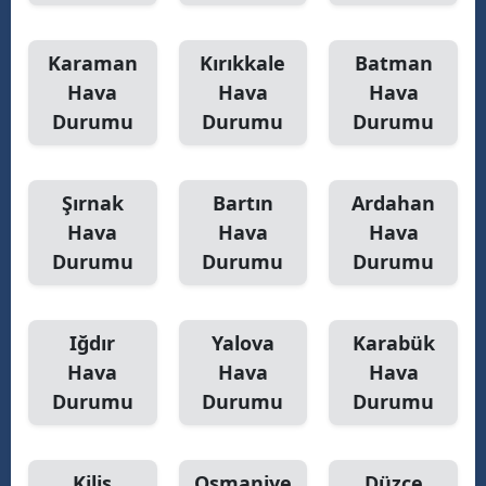
Karaman
Kırıkkale
Batman
Hava
Hava
Hava
Durumu
Durumu
Durumu
Şırnak
Bartın
Ardahan
Hava
Hava
Hava
Durumu
Durumu
Durumu
Iğdır
Yalova
Karabük
Hava
Hava
Hava
Durumu
Durumu
Durumu
Kilis
Osmaniye
Düzce