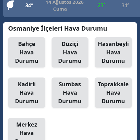
14 Ağustos 2026
34°
23°
34°
Cuma
Osmaniye İlçeleri Hava Durumu
Bahçe
Düziçi
Hasanbeyli
Hava
Hava
Hava
Durumu
Durumu
Durumu
Kadirli
Sumbas
Toprakkale
Hava
Hava
Hava
Durumu
Durumu
Durumu
Merkez
Hava